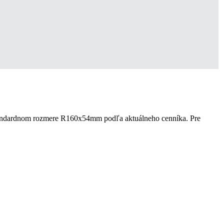
štandardnom rozmere R160x54mm podľa aktuálneho cenníka. P
re