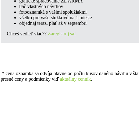
grafické spracovanie ZDARMA
tlač vlastných návrhov
fotooznamká s vašimi spolužiakmi
všetko pre vašu stužkovú na 1 mieste
objednaj teraz, plať až v septembri
Chceš vedieť viac??
Zaregistruj sa!
*
c
ena oznamka sa odvíja hlavne od počtu kusov daného návrhu v 
presné ceny a podmienky viď
aktuálny cenník
.