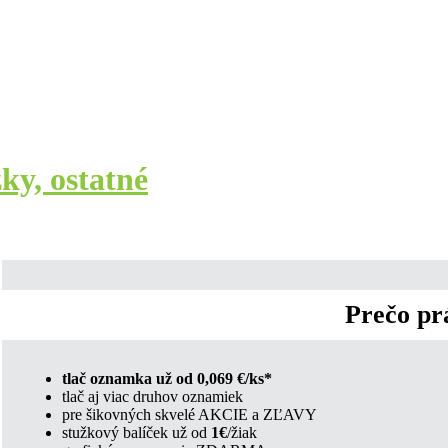
ky, ostatné
í celej objednávky najneskôr do 20.12.2021.
Prečo pr
tlač oznamka už od 0,069 €/ks*
tlač aj viac druhov oznamiek
pre šikovných skvelé AKCIE a ZĽAVY
stužkový balíček už od
1€
/žiak