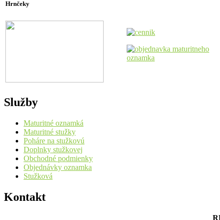
Hrnčeky
Služby
Maturitné oznamká
Maturitné stužky
Poháre na stužkovú
Doplnky stužkovej
Obchodné podmienky
Objednávky oznamka
Stužková
Kontakt
RF