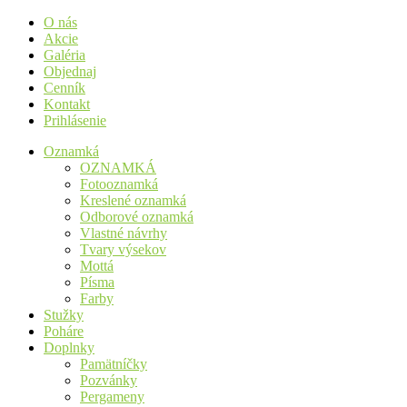
O nás
Akcie
Galéria
Objednaj
Cenník
Kontakt
Prihlásenie
Oznamká
OZNAMKÁ
Fotooznamká
Kreslené oznamká
Odborové oznamká
Vlastné návrhy
Tvary výsekov
Mottá
Písma
Farby
Stužky
Poháre
Doplnky
Pamätníčky
Pozvánky
Pergameny