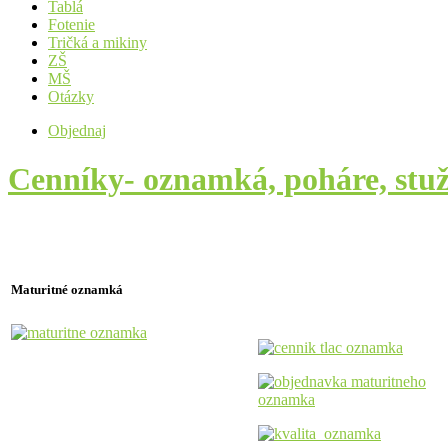
Tablá
Fotenie
Tričká a mikiny
ZŠ
MŠ
Otázky
Objednaj
Cenníky- oznamká, poháre, stuž
POZOR!!!
Akciové ceny platia len pri objednaní a uhraden
Maturitné oznamká